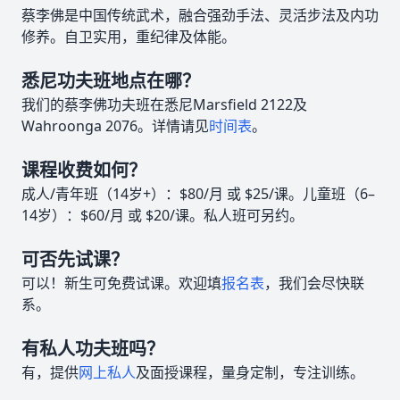
蔡李佛是中国传统武术，融合强劲手法、灵活步法及内功
修养。自卫实用，重纪律及体能。
悉尼功夫班地点在哪？
我们的蔡李佛功夫班在悉尼Marsfield 2122及
Wahroonga 2076。详情请见
时间表
。
课程收费如何？
成人/青年班（14岁+）：$80/月 或 $25/课。儿童班（6–
14岁）：$60/月 或 $20/课。私人班可另约。
可否先试课？
可以！新生可免费试课。欢迎填
报名表
，我们会尽快联
系。
有私人功夫班吗？
有，提供
网上私人
及面授课程，量身定制，专注训练。