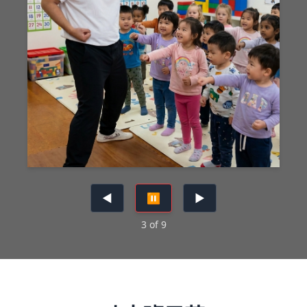
◀
⏸︎
▶
3
of
9