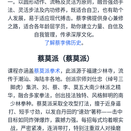
一。以圆形动作、流畅及灵活为原则，融合强劲手
法、灵活步法及内功修养，既适合自卫，也有助个
人发展，易于适应现代搏击。蔡李佛提供身心兼修
之路，适合各年龄层学员，助你建立力量、自信及
自我管理，传承深厚文化。
了解蔡李佛历史
。
蔡莫派（蔡莫派）
课程亦涵盖
蔡莫派拳术
，此派源于福建少林寺，流
传于潮汕、海陆丰各地。创派宗师刘仕忠（绰号三
脚虎）集洪、刘、蔡、李、莫五大南少林派之精
华，融合多家拳法，创出技法独特、风格鲜明的南
少林拳种。蔡莫派采取全攻型打法，擅于近身逼
打、短手寸劲，以发自丹田的”速劲”著称——击中
目标如同炸弹爆炸，震撼力强。每招每式均着眼实
战，严密紧凑，连消带打，特别注重双人对操磨